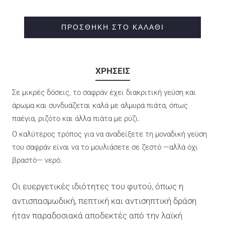
Μ
Β
ΠΡΟΣΘΉΚΗ ΣΤΟ ΚΑΛΆΘΙ
Α
Τ
ΧΡΗΣΕΙΣ
Ι
Κ
Σε μικρές δόσεις, το σαφράν έχει διακριτική γεύση και
Ό
άρωμα και συνδυάζεται καλά με αλμυρά πιάτα, όπως
Σ
παέγια, ριζότο και άλλα πιάτα με ρύζι.
Κ
Ο καλύτερος τρόπος για να αναδείξετε τη μοναδική γεύση
Ρ
του σαφράν είναι να το μουλιάσετε σε ζεστό —αλλά όχι
Ό
βραστό— νερό.
Κ
Οι ευεργετικές ιδιότητες του φυτού, όπως η
Ο
αντισπασμωδική, πεπτική και αντισηπτική δράση
Σ
ήταν παραδοσιακά αποδεκτές από την λαϊκή
Σ