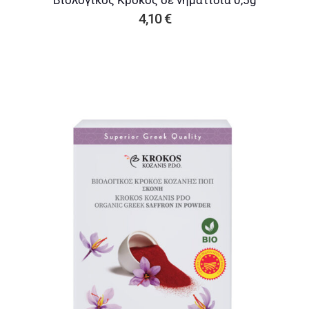
4,10
€