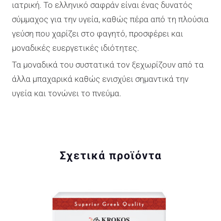
ιατρική. Το ελληνικό σαφράν είναι ένας δυνατός
Ε
σύμμαχος για την υγεία, καθώς πέρα από τη πλούσια
Ν
γεύση που χαρίζει στο φαγητό, προσφέρει και
Η
μοναδικές ευεργετικές ιδιότητες.
Μ
Α
Τα μοναδικά του συστατικά τον ξεχωρίζουν από τα
Τ
άλλα μπαχαρικά καθώς ενισχύει σημαντικά την
Ί
υγεία και τονώνει το πνεύμα.
Δ
Ι
Α
-
Σχετικά προϊόντα
Γ
Υ
Ά
Λ
Ι