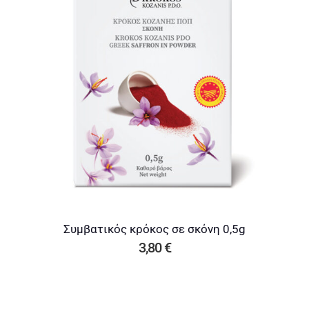
Ν
Ο
Β
Ά
Ζ
Ο
1
G
Π
Ο
Σ
Συμβατικός κρόκος σε σκόνη 0,5g
Ό
3,80
€
Τ
Η
Τ